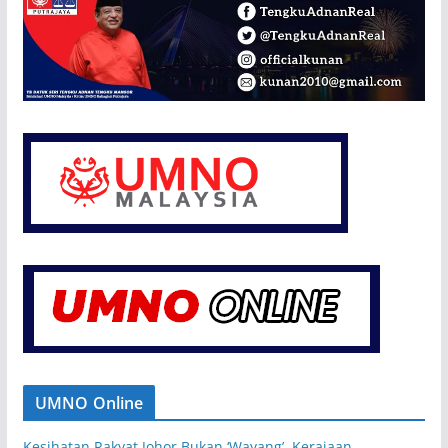
UMNO Online
Kesihatan Rakyat Johor Bukan ‘Wayang’, Kerajaan