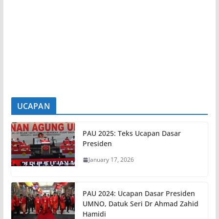
10 ADUN Angkat Sumpah Exco Negeri Sembilan Hari Ini
7 August 2026
KUALA PILAH, 7 Ogos – Sebanyak 10 Ahli Majlis
Mesyuarat Kerajaan Negeri (Exco) Negeri
Sembilan
[...]
UCAPAN
PAU 2025: Teks Ucapan Dasar
Presiden
January 17, 2026
PAU 2024: Ucapan Dasar Presiden
UMNO, Datuk Seri Dr Ahmad Zahid
Hamidi