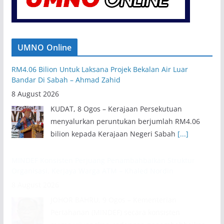
UMNO Online
RM4.06 Bilion Untuk Laksana Projek Bekalan Air Luar
Bandar Di Sabah – Ahmad Zahid
8 August 2026
KUDAT, 8 Ogos – Kerajaan Persekutuan
menyalurkan peruntukan berjumlah RM4.06
bilion kepada Kerajaan Negeri Sabah
[...]
MINDEF Konsisten Perjuang Penambahbaikan Struktur
Organisasi, Kerjaya Warga ATM – Khaled Nordin
8 August 2026
JOHOR BAHRU, 9 Ogos – Kementerian
Pertahanan (MINDEF) secara konsisten