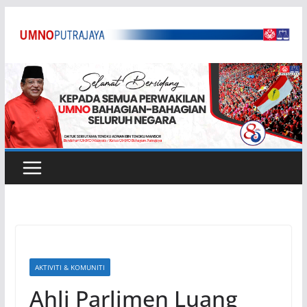
Skip
to
content
AKTIVITI & KOMUNITI
Ahli Parlimen Luang