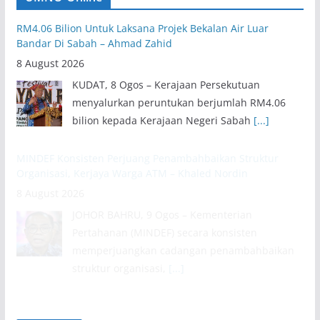
RM4.06 Bilion Untuk Laksana Projek Bekalan Air Luar
Bandar Di Sabah – Ahmad Zahid
8 August 2026
KUDAT, 8 Ogos – Kerajaan Persekutuan
menyalurkan peruntukan berjumlah RM4.06
bilion kepada Kerajaan Negeri Sabah
[...]
MINDEF Konsisten Perjuang Penambahbaikan Struktur
Organisasi, Kerjaya Warga ATM – Khaled Nordin
8 August 2026
JOHOR BAHRU, 9 Ogos – Kementerian
Pertahanan (MINDEF) secara konsisten
memperjuangkan cadangan penambahbaikan
struktur organisasi,
[...]