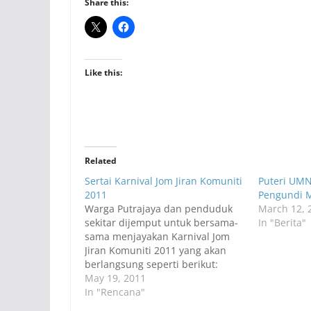
Share this:
Like this:
Related
Sertai Karnival Jom Jiran Komuniti
Puteri UMN
2011
Pengundi 
Warga Putrajaya dan penduduk
March 12, 
sekitar dijemput untuk bersama-
In "Berita"
sama menjayakan Karnival Jom
Jiran Komuniti 2011 yang akan
berlangsung seperti berikut:
Tarikh: 21 Mei 2011 Tempat:
May 19, 2011
Pusat Kitar Semula, Presint 9,
In "Rencana"
Putrajaya Masa: 8.30 pagi