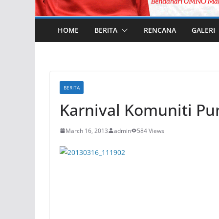
HOME
BERITA
RENCANA
GALERI
BERITA
Karnival Komuniti Pu
March 16, 2013
admin
584 Views