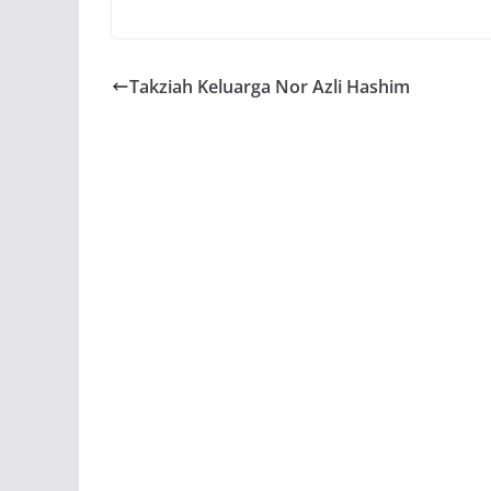
Perasmi: Datuk Seri Utama
Tengku Adnan Tengku Mansor,
Ketua Bahagian UMNO Putrajaya
Takziah Keluarga Nor Azli Hashim