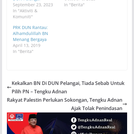
September 23, 2023
In "Berita"
In "Aktiviti &
Komuniti"
PRK DUN Rantau:
Alhamdulillah BN
Menang Bergaya
April 13, 2019
In "Berita"
Kekalkan BN Di DUN Pelangai, Tiada Sebab Untuk
Pilih PN – Tengku Adnan
Rakyat Palestin Perlukan Sokongan, Tengku Adnan
Ajak Tolak Penindasan