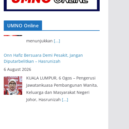
UMNO Online
Onn Hafiz Bersuara Demi Pesakit, Jangan
Diputarbelitkan – Hasrunizah
6 August 2026
KUALA LUMPUR, 6 Ogos – Pengerusi
Jawatankuasa Pembangunan Wanita,
Keluarga dan Masyarakat Negeri
Johor, Hasrunizah
[...]
Pendaftaran Keahlian UMNO Terus Meningkat,
Anak Muda Dominasi Ahli Baharu
6 August 2026
KUALA LUMPUR, 6 Ogos – Sambutan
terhadap pendaftaran keahlian