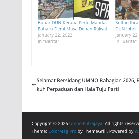
Bubar DUN Kerana Perlu Mandat
Sultan Ibr
Baharu Demi Masa Depan Rakyat
DUN Johor
January 22, 2022
January 22
In "Berita"
In "Berita"
Selamat Bersidang UMNO Bahagian 2026, 
kuh Perpaduan dan Hala Tuju Parti
Copyright © 2026
Umno Putrajaya
. All rights reserv
Theme:
ColorMag Pro
by ThemeGrill. Powered by
W