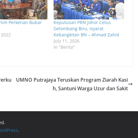
ahim Perkenan Bubar
Keputusan PRN Johor Cetus
Gelombang Biru, Isyarat
, 2022
Kebangkitan BN – Ahmad Zahid
July 11, 2026
In "Berita"
Perku
UMNO Putrajaya Teruskan Program Ziarah Kasi
h, Santuni Warga Uzur dan Sakit
ed.
ordPress
.